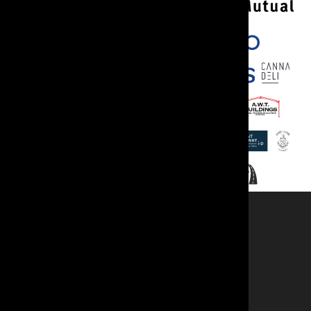
Cyswllt
Swyddogion
Er Cof
Llogi Ystafell