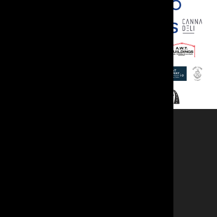
Cyswllt
Swyddogion
Er Cof
Llogi Ystafell
Aelodaeth
Ticedi Rhyngwladol