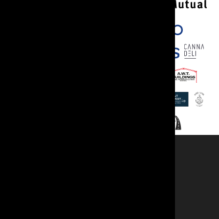
Cyswllt
Swyddogion
Er Cof
Llogi Ystafell